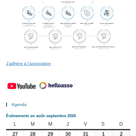
J’adhère à l’association
-
Agenda
Évènements en août–septembre 2026
LUNDI
MARDI
MERCREDI
JEUDI
VENDREDI
SAMEDI
DIMA
L
M
M
J
V
S
D
27
28
29
30
31
1
2
27
28
29
30
31
1
2