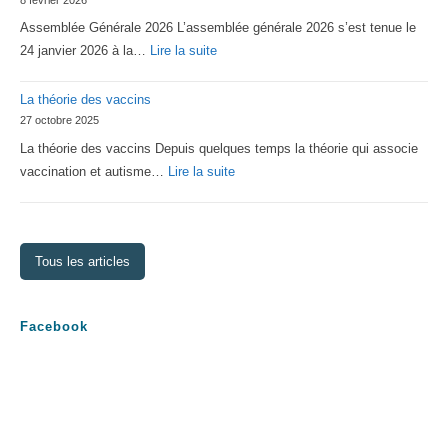
d’Asperger
Assemblée Générale 2026 L’assemblée générale 2026 s’est tenue le
Lorraine
:
24 janvier 2026 à la…
Lire la suite
Assemblée
La théorie des vaccins
Générale
27 octobre 2025
2026
La théorie des vaccins Depuis quelques temps la théorie qui associe
:
vaccination et autisme…
Lire la suite
La
théorie
des
Tous les articles
vaccins
Facebook