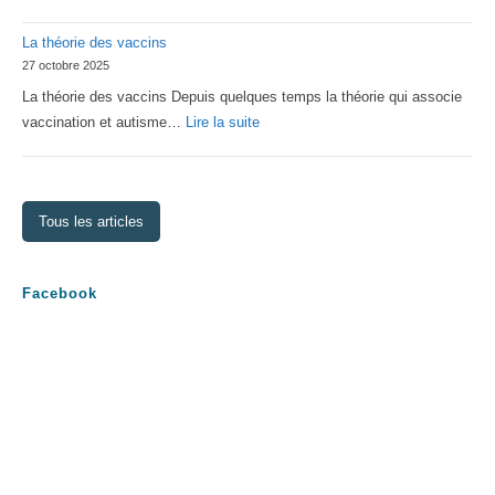
Assemblée
La théorie des vaccins
Générale
27 octobre 2025
2026
La théorie des vaccins Depuis quelques temps la théorie qui associe
:
vaccination et autisme…
Lire la suite
La
théorie
des
Tous les articles
vaccins
Facebook