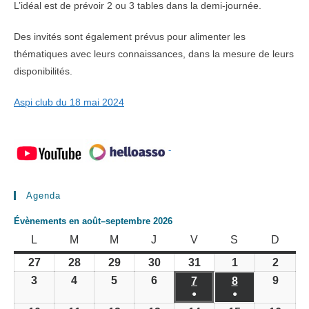
L’idéal est de prévoir 2 ou 3 tables dans la demi-journée.
Des invités sont également prévus pour alimenter les
thématiques avec leurs connaissances, dans la mesure de leurs
disponibilités.
Aspi club du 18 mai 2024
-
Agenda
Évènements en août–septembre 2026
LUNDI
MARDI
MERCREDI
JEUDI
VENDREDI
SAMEDI
DIMA
L
M
M
J
V
S
D
27
28
29
30
31
1
2
27
28
29
30
31
1
2
juillet
juillet
juillet
juillet
juillet
août
août
3
4
5
6
9
3
4
5
6
7
8
9
7
8
2026
2026
2026
2026
2026
2026
2026
août
août
août
août
●
●
août
août
août