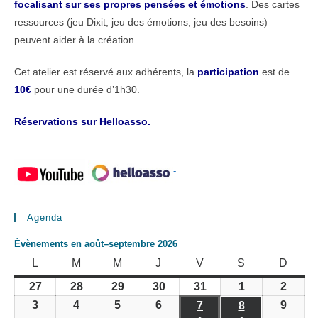
focalisant sur ses propres pensées et émotions
. Des cartes
ressources (jeu Dixit, jeu des émotions, jeu des besoins)
peuvent aider à la création.
Cet atelier est réservé aux adhérents, la
participation
est de
10€
pour une durée d’1h30.
Réservations sur Helloasso.
-
Agenda
Évènements en août–septembre 2026
LUNDI
MARDI
MERCREDI
JEUDI
VENDREDI
SAMEDI
DIMA
L
M
M
J
V
S
D
27
28
29
30
31
1
2
27
28
29
30
31
1
2
juillet
juillet
juillet
juillet
juillet
août
août
3
4
5
6
9
3
4
5
6
7
8
9
7
8
2026
2026
2026
2026
2026
2026
2026