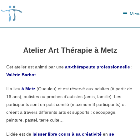
Skip
to
Menu
content
Atelier Art Thérapie à Metz
Cet atelier est animé par une
art-thérapeute professionnelle
:
Valérie Barbot
.
Il a lieu
à Metz
(Queuleu) et est réservé aux adultes (à partir de
16 ans), autistes ou proches d’autistes (amis, famille). Les
participants sont en petit comité (maximum 8 participants) et
créent à travers différents arts et supports : découpage,
peinture, pastel, terre cuite…
L’idée est de
laisser libre cours à sa créativité
en
se