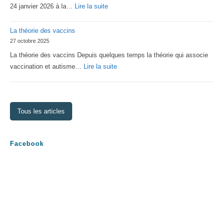
:
24 janvier 2026 à la…
Lire la suite
Assemblée
La théorie des vaccins
Générale
27 octobre 2025
2026
La théorie des vaccins Depuis quelques temps la théorie qui associe
:
vaccination et autisme…
Lire la suite
La
théorie
des
Tous les articles
vaccins
Facebook