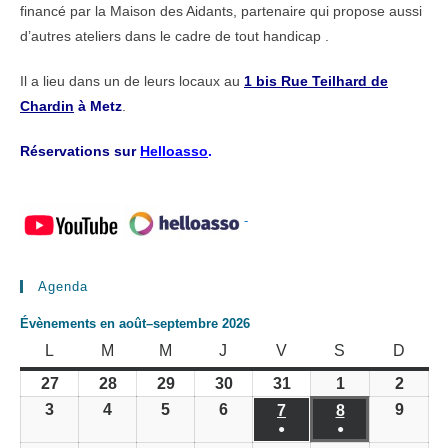
financé par la Maison des Aidants, partenaire qui propose aussi
d’autres ateliers dans le cadre de tout handicap .
Il a lieu dans un de leurs locaux au
1 bis Rue Teilhard de
Chardin
à Metz
.
Réservations sur
Helloasso
.
-
Agenda
Évènements en août–septembre 2026
LUNDI
MARDI
MERCREDI
JEUDI
VENDREDI
SAMEDI
DIMA
L
M
M
J
V
S
D
27
28
29
30
31
1
2
27
28
29
30
31
1
2
juillet
juillet
juillet
juillet
juillet
août
août
3
4
5
6
9
3
4
5
6
7
8
9
7
8
2026
2026
2026
2026
2026
2026
2026
août
août
août
août
●
●
août
août
août