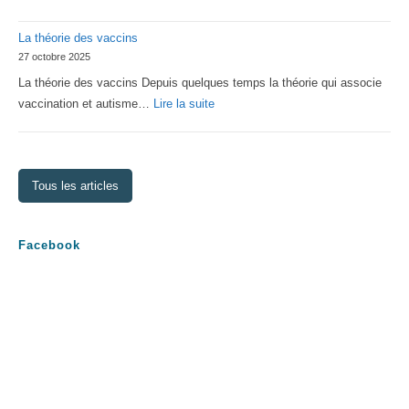
Assemblée
La théorie des vaccins
Générale
27 octobre 2025
2026
La théorie des vaccins Depuis quelques temps la théorie qui associe
:
vaccination et autisme…
Lire la suite
La
théorie
des
Tous les articles
vaccins
Facebook