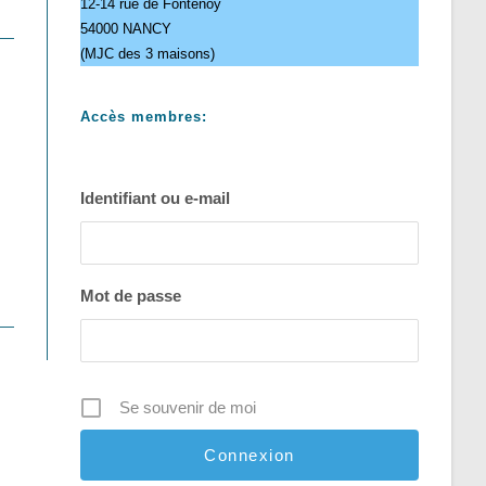
12-14 rue de Fontenoy
54000 NANCY
(MJC des 3 maisons)
Accès membres:
Identifiant ou e-mail
Mot de passe
Se souvenir de moi