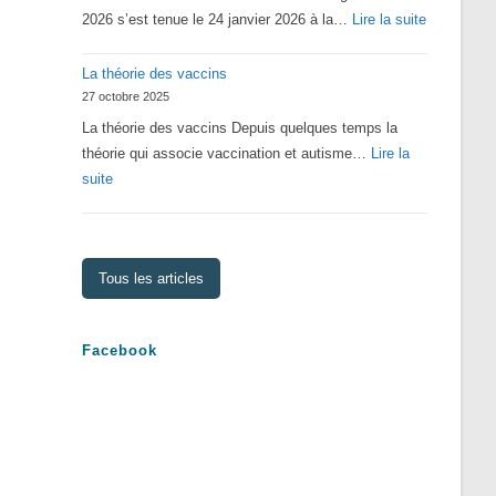
:
2026 s’est tenue le 24 janvier 2026 à la…
Lire la suite
Assemblé
La théorie des vaccins
Générale
27 octobre 2025
2026
La théorie des vaccins Depuis quelques temps la
théorie qui associe vaccination et autisme…
Lire la
:
suite
La
théorie
des
Tous les articles
vaccins
Facebook