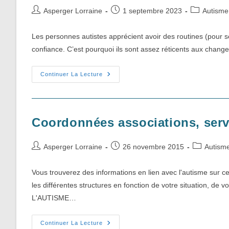
Auteur/autrice
Publication
Post
Asperger Lorraine
1 septembre 2023
Autisme
de
publiée :
category:
la
Les personnes autistes apprécient avoir des routines (pour se
publication :
confiance. C’est pourquoi ils sont assez réticents aux cha
Le
Continuer La Lecture
Besoin
De
Répétition
Coordonnées associations, serv
Auteur/autrice
Publication
Post
Asperger Lorraine
26 novembre 2015
Autism
de
publiée :
category:
la
Vous trouverez des informations en lien avec l'autisme sur 
publication :
les différentes structures en fonction de votre situation, de
L'AUTISME…
Coordonnées
Continuer La Lecture