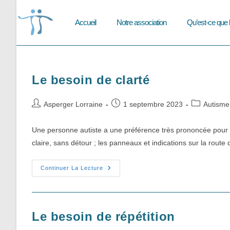
Skip
to
Accueil
Notre association
Qu’est-ce que 
content
Le besoin de clarté
Auteur/autrice
Publication
Post
Asperger Lorraine
1 septembre 2023
Autisme
de
publiée :
category:
la
Une personne autiste a une préférence très prononcée pour la
publication :
claire, sans détour ; les panneaux et indications sur la route
Le
Continuer La Lecture
Besoin
De
Clarté
Le besoin de répétition