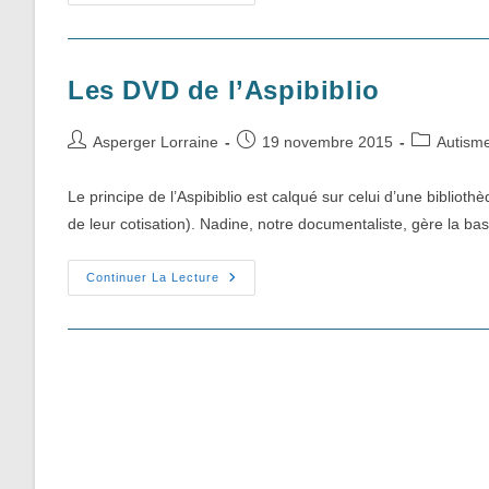
Associations,
Services,
Réseau
Autour
Des
TSA
Les DVD de l’Aspibiblio
Auteur/autrice
Publication
Post
Asperger Lorraine
19 novembre 2015
Autism
de
publiée :
category:
la
Le principe de l’Aspibiblio est calqué sur celui d’une bibliot
publication :
de leur cotisation). Nadine, notre documentaliste, gère la ba
Les
Continuer La Lecture
DVD
De
L’Aspibiblio