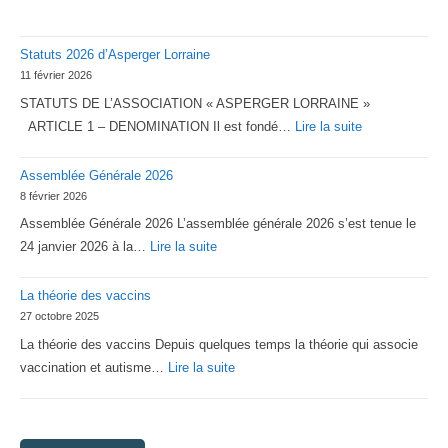
Statuts 2026 d’Asperger Lorraine
11 février 2026
STATUTS DE L’ASSOCIATION « ASPERGER LORRAINE »
:
ARTICLE 1 – DENOMINATION Il est fondé…
Lire la suite
Statuts
Assemblée Générale 2026
2026
8 février 2026
d’Asperger
Assemblée Générale 2026 L’assemblée générale 2026 s’est tenue le
Lorraine
:
24 janvier 2026 à la…
Lire la suite
Assemblée
La théorie des vaccins
Générale
27 octobre 2025
2026
La théorie des vaccins Depuis quelques temps la théorie qui associe
:
vaccination et autisme…
Lire la suite
La
théorie
des