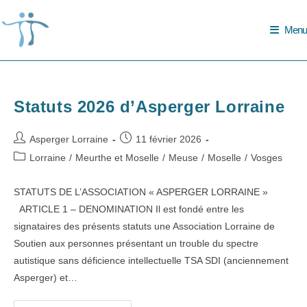
Skip
to
Menu
content
Statuts 2026 d’Asperger Lorraine
Auteur/autrice
Publication
Asperger Lorraine
11 février 2026
de
publiée :
Post
Lorraine
/
Meurthe et Moselle
/
Meuse
/
Moselle
/
Vosges
la
category:
publication :
STATUTS DE L’ASSOCIATION « ASPERGER LORRAINE »
ARTICLE 1 – DENOMINATION Il est fondé entre les
signataires des présents statuts une Association Lorraine de
Soutien aux personnes présentant un trouble du spectre
autistique sans déficience intellectuelle TSA SDI (anciennement
Asperger) et…