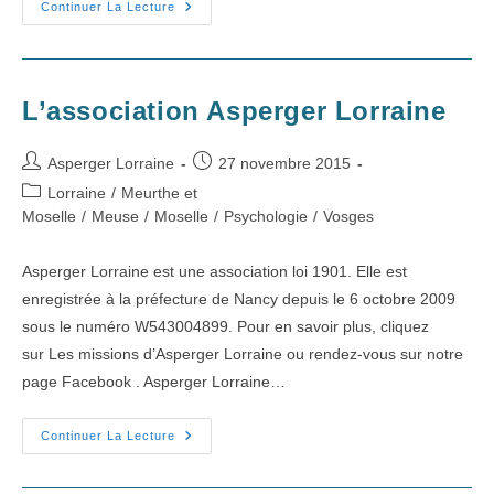
Statuts
Continuer La Lecture
2026
D’Asperger
Lorraine
L’association Asperger Lorraine
Auteur/autrice
Publication
Asperger Lorraine
27 novembre 2015
de
publiée :
Post
Lorraine
/
Meurthe et
la
category:
Moselle
/
Meuse
/
Moselle
/
Psychologie
/
Vosges
publication :
Asperger Lorraine est une association loi 1901. Elle est
enregistrée à la préfecture de Nancy depuis le 6 octobre 2009
sous le numéro W543004899. Pour en savoir plus, cliquez
sur Les missions d’Asperger Lorraine ou rendez-vous sur notre
page Facebook . Asperger Lorraine…
L’association
Continuer La Lecture
Asperger
Lorraine