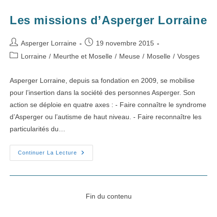
Les missions d’Asperger Lorraine
Auteur/autrice
Publication
Asperger Lorraine
19 novembre 2015
de
publiée :
Post
Lorraine
/
Meurthe et Moselle
/
Meuse
/
Moselle
/
Vosges
la
category:
publication :
Asperger Lorraine, depuis sa fondation en 2009, se mobilise
pour l’insertion dans la société des personnes Asperger. Son
action se déploie en quatre axes : - Faire connaître le syndrome
d’Asperger ou l’autisme de haut niveau. - Faire reconnaître les
particularités du…
Les
Continuer La Lecture
Missions
D’Asperger
Lorraine
Fin du contenu