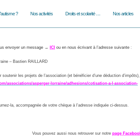
l’autisme ?
Nos activités
Droits et scolarité …
Nos articles
nous envoyer un message →
ICI
ou en nous écrivant à l’adresse suivante :
raine – Bastien RAILLARD
soutenir les projets de l’association (et bénéficier d’une déduction d’impôts),
om/associations/asperger-
lorraine/adhesions/cotisation-a-l-association-
urnez-la, accompagnée de votre chèque à l’adresse indiquée ci-dessus.
Vous pouvez aussi nous retrouver sur notre
page Facebo