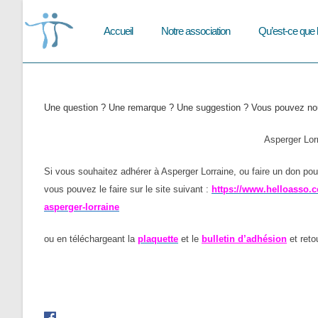
Skip
to
Accueil
Notre association
Qu’est-ce que 
content
Une question ? Une remarque ? Une suggestion ? Vous pouvez 
Asperger Lor
Si vous souhaitez adhérer à Asperger Lorraine, ou faire un don pour 
vous pouvez le faire sur le site suivant :
https://www.helloasso.c
asperger-lorraine
ou en téléchargeant la
plaquette
et le
bulletin d’adhésion
et reto