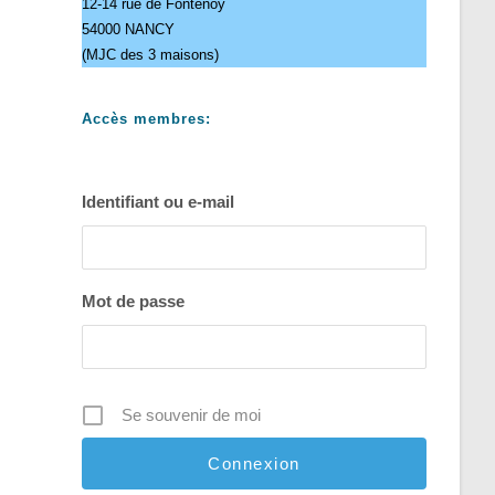
12-14 rue de Fontenoy
54000 NANCY
(MJC des 3 maisons)
Accès membres:
Identifiant ou e-mail
Mot de passe
Se souvenir de moi