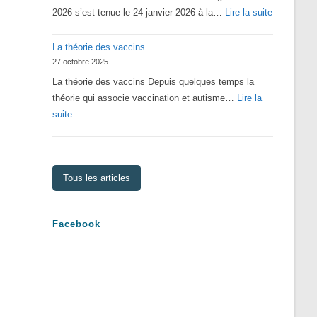
:
2026 s’est tenue le 24 janvier 2026 à la…
Lire la suite
Assemblé
La théorie des vaccins
Générale
27 octobre 2025
2026
La théorie des vaccins Depuis quelques temps la
théorie qui associe vaccination et autisme…
Lire la
:
suite
La
théorie
des
Tous les articles
vaccins
Facebook