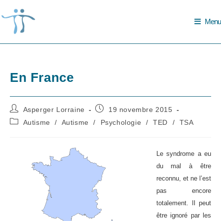
Skip
to
Menu
content
En France
Auteur/autrice
Publication
Asperger Lorraine
19 novembre 2015
de
publiée :
Post
Autisme
/
Autisme
/
Psychologie
/
TED
/
TSA
la
category:
publication :
Le syndrome a eu
du mal à être
reconnu, et ne l’est
pas encore
totalement. Il peut
être ignoré par les