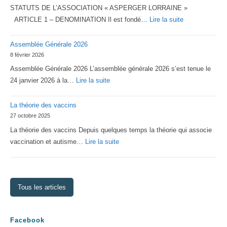
STATUTS DE L’ASSOCIATION « ASPERGER LORRAINE »
:
ARTICLE 1 – DENOMINATION Il est fondé…
Lire la suite
Statuts
Assemblée Générale 2026
2026
8 février 2026
d’Asperger
Assemblée Générale 2026 L’assemblée générale 2026 s’est tenue le
Lorraine
:
24 janvier 2026 à la…
Lire la suite
Assemblée
La théorie des vaccins
Générale
27 octobre 2025
2026
La théorie des vaccins Depuis quelques temps la théorie qui associe
:
vaccination et autisme…
Lire la suite
La
théorie
des
Tous les articles
vaccins
Facebook