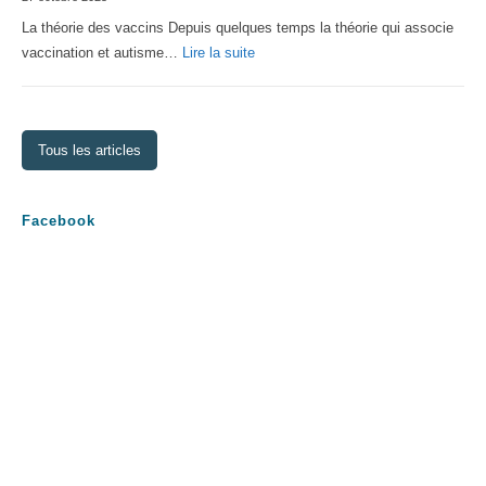
2026
La théorie des vaccins Depuis quelques temps la théorie qui associe
:
vaccination et autisme…
Lire la suite
La
théorie
des
Tous les articles
vaccins
Facebook