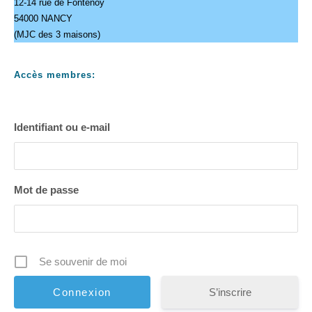
12-14 rue de Fontenoy
54000 NANCY
(MJC des 3 maisons)
Accès membres:
Identifiant ou e-mail
Mot de passe
Se souvenir de moi
S’inscrire