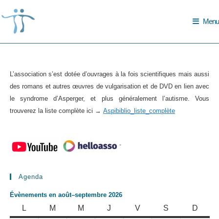
Skip
to
Menu
content
L’association s’est dotée d’ouvrages à la fois scientifiques mais aussi
des romans et autres œuvres de vulgarisation et de DVD en lien avec
le syndrome d’Asperger, et plus généralement l’autisme. Vous
trouverez la liste complète ici →
Aspibiblio_liste_complète
-
Agenda
Évènements en août–septembre 2026
LUNDI
MARDI
MERCREDI
JEUDI
VENDREDI
SAMEDI
DIMA
L
M
M
J
V
S
D