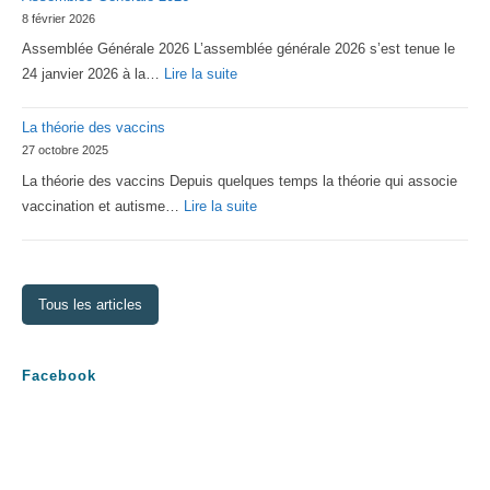
8 février 2026
d’Asperger
Assemblée Générale 2026 L’assemblée générale 2026 s’est tenue le
Lorraine
:
24 janvier 2026 à la…
Lire la suite
Assemblée
La théorie des vaccins
Générale
27 octobre 2025
2026
La théorie des vaccins Depuis quelques temps la théorie qui associe
:
vaccination et autisme…
Lire la suite
La
théorie
des
Tous les articles
vaccins
Facebook