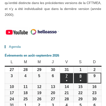
qu’entité distincte dans les précédentes versions de la CFTMEA,
et n’y a été individualisé que dans la dernière version (année
2000).
-
Agenda
Évènements en août–septembre 2026
LUNDI
MARDI
MERCREDI
JEUDI
VENDREDI
SAMEDI
DIMA
L
M
M
J
V
S
D
27
28
29
30
31
1
2
27
28
29
30
31
1
2
juillet
juillet
juillet
juillet
juillet
août
août
3
4
5
6
9
3
4
5
6
7
8
9
7
8
2026
2026
2026
2026
2026
2026
2026
août
août
août
août
●
●
août
août
août
2026
2026
2026
2026
(1
(1
2026
2026
2026
10
11
12
13
14
15
16
10
11
12
13
14
15
16
évènement)
évènement)
août
août
août
août
août
août
août
17
18
19
20
21
22
23
17
18
19
20
21
22
23
2026
2026
2026
2026
2026
2026
2026
août
août
août
août
août
août
août
24
25
26
27
28
29
30
24
25
26
27
28
29
30
2026
2026
2026
2026
2026
2026
2026
août
août
août
août
août
août
août
31
1
2
3
4
5
6
31
1
2
3
4
5
6