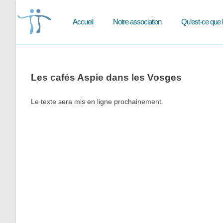
Skip
to
Accueil
Notre association
Qu’est-ce que 
content
Les cafés Aspie dans les Vosges
Le texte sera mis en ligne prochainement.