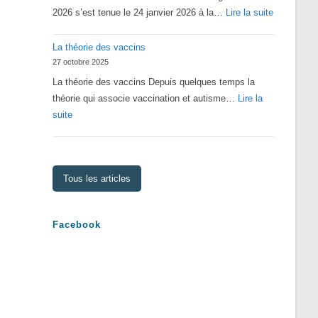
:
2026 s’est tenue le 24 janvier 2026 à la…
Lire la suite
Assemblé
La théorie des vaccins
Générale
27 octobre 2025
2026
La théorie des vaccins Depuis quelques temps la
théorie qui associe vaccination et autisme…
Lire la
:
suite
La
théorie
des
Tous les articles
vaccins
Facebook