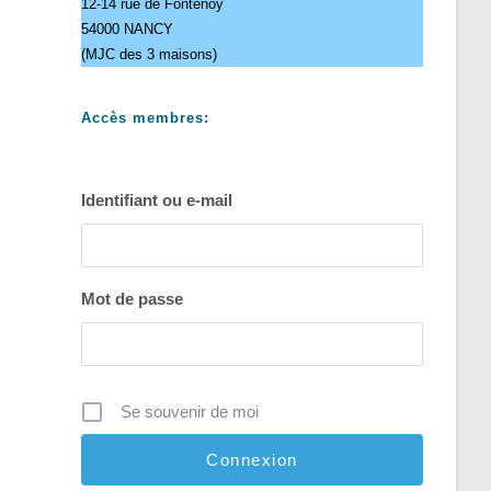
12-14 rue de Fontenoy
54000 NANCY
(MJC des 3 maisons)
Accès membres:
Identifiant ou e-mail
Mot de passe
Se souvenir de moi