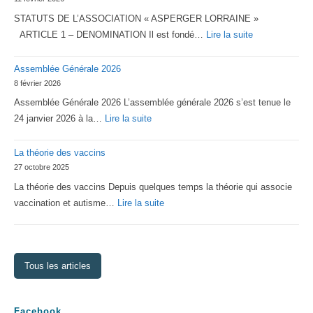
STATUTS DE L’ASSOCIATION « ASPERGER LORRAINE »
:
ARTICLE 1 – DENOMINATION Il est fondé…
Lire la suite
Statuts
Assemblée Générale 2026
2026
8 février 2026
d’Asperger
Assemblée Générale 2026 L’assemblée générale 2026 s’est tenue le
Lorraine
:
24 janvier 2026 à la…
Lire la suite
Assemblée
La théorie des vaccins
Générale
27 octobre 2025
2026
La théorie des vaccins Depuis quelques temps la théorie qui associe
:
vaccination et autisme…
Lire la suite
La
théorie
des
Tous les articles
vaccins
Facebook