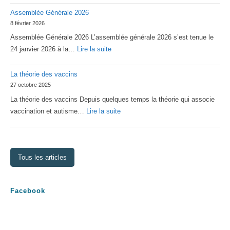
Assemblée Générale 2026
2026
8 février 2026
d’Asperger
Assemblée Générale 2026 L’assemblée générale 2026 s’est tenue le
Lorraine
:
24 janvier 2026 à la…
Lire la suite
Assemblée
La théorie des vaccins
Générale
27 octobre 2025
2026
La théorie des vaccins Depuis quelques temps la théorie qui associe
:
vaccination et autisme…
Lire la suite
La
théorie
des
Tous les articles
vaccins
Facebook