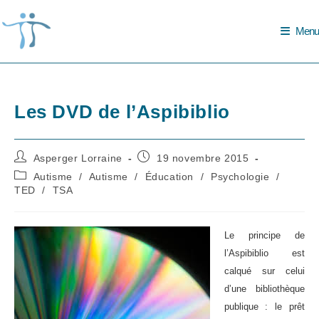
Skip
to
Menu
content
Les DVD de l’Aspibiblio
Auteur/autrice
Publication
Asperger Lorraine
19 novembre 2015
de
publiée :
Post
Autisme
/
Autisme
/
Éducation
/
Psychologie
/
la
category:
TED
/
TSA
publication :
Le principe de
l’Aspibiblio est
calqué sur celui
d’une bibliothèque
publique : le prêt