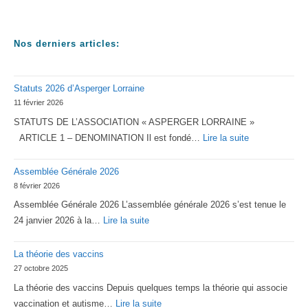
Nos derniers articles:
Statuts 2026 d’Asperger Lorraine
11 février 2026
STATUTS DE L’ASSOCIATION « ASPERGER LORRAINE »
:
ARTICLE 1 – DENOMINATION Il est fondé…
Lire la suite
Statuts
Assemblée Générale 2026
2026
8 février 2026
d’Asperger
Assemblée Générale 2026 L’assemblée générale 2026 s’est tenue le
Lorraine
:
24 janvier 2026 à la…
Lire la suite
Assemblée
La théorie des vaccins
Générale
27 octobre 2025
2026
La théorie des vaccins Depuis quelques temps la théorie qui associe
:
vaccination et autisme…
Lire la suite