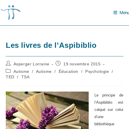
Skip
to
Menu
content
Les livres de l’Aspibiblio
Auteur/autrice
Publication
Asperger Lorraine
19 novembre 2015
de
publiée :
Post
Autisme
/
Autisme
/
Éducation
/
Psychologie
/
la
category:
TED
/
TSA
publication :
Le principe de
l’Aspibiblio est
calqué sur celui
d’une
bibliothèque