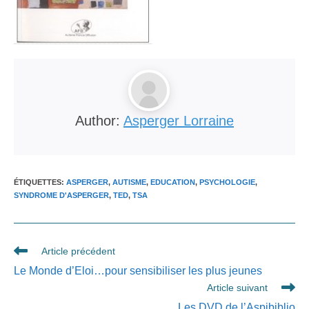
Author:
Asperger Lorraine
ÉTIQUETTES
:
ASPERGER
,
AUTISME
,
EDUCATION
,
PSYCHOLOGIE
,
SYNDROME D'ASPERGER
,
TED
,
TSA
Read
Article précédent
more
Le Monde d’Eloi…pour sensibiliser les plus jeunes
articles
Article suivant
Les DVD de l’Aspibiblio