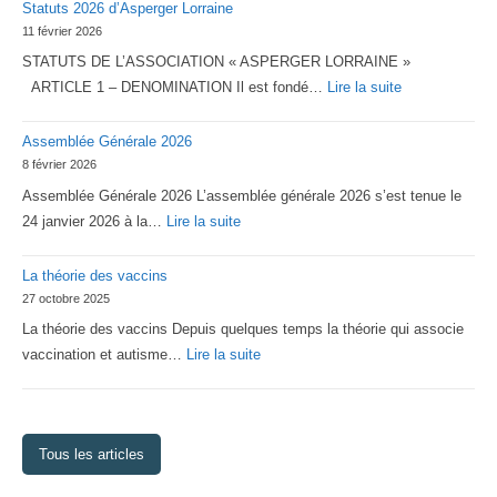
Statuts 2026 d’Asperger Lorraine
11 février 2026
STATUTS DE L’ASSOCIATION « ASPERGER LORRAINE »
:
ARTICLE 1 – DENOMINATION Il est fondé…
Lire la suite
Statuts
Assemblée Générale 2026
2026
8 février 2026
d’Asperger
Assemblée Générale 2026 L’assemblée générale 2026 s’est tenue le
Lorraine
:
24 janvier 2026 à la…
Lire la suite
Assemblée
La théorie des vaccins
Générale
27 octobre 2025
2026
La théorie des vaccins Depuis quelques temps la théorie qui associe
:
vaccination et autisme…
Lire la suite
La
théorie
des
Tous les articles
vaccins