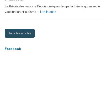
2026
La théorie des vaccins Depuis quelques temps la théorie qui associe
:
vaccination et autisme…
Lire la suite
La
théorie
des
Tous les articles
vaccins
Facebook