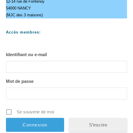
12-14 rue de Fontenoy
54000 NANCY
(MJC des 3 maisons)
Accès membres:
Identifiant ou e-mail
Mot de passe
Se souvenir de moi
S’inscrire