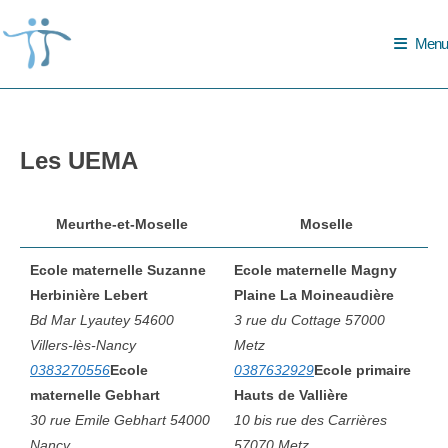
Skip
to
Menu
content
Les UEMA
Meurthe-et-Moselle
Moselle
Ecole maternelle Suzanne
Ecole maternelle Magny
Herbinière Lebert
Plaine La Moineaudière
Bd Mar Lyautey 54600
3 rue du Cottage 57000
Villers-lès-Nancy
Metz
0383270556
Ecole
0387632929
Ecole primaire
maternelle Gebhart
Hauts de Vallière
30 rue Emile Gebhart 54000
10 bis rue des Carrières
Nancy
57070 Metz