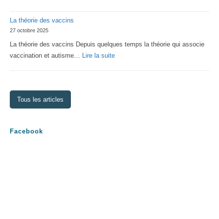
Assemblée
La théorie des vaccins
Générale
27 octobre 2025
2026
La théorie des vaccins Depuis quelques temps la théorie qui associe
:
vaccination et autisme…
Lire la suite
La
théorie
des
Tous les articles
vaccins
Facebook