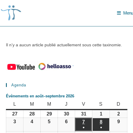
Skip
to
Menu
content
Il n’y a aucun article publié actuellement sous cette taxinomie.
-
Agenda
Évènements en août–septembre 2026
LUNDI
MARDI
MERCREDI
JEUDI
VENDREDI
SAMEDI
DIMA
L
M
M
J
V
S
D
27
28
29
30
31
1
2
27
28
29
30
31
1
2
juillet
juillet
juillet
juillet
juillet
août
août
3
4
5
6
9
3
4
5
6
7
8
9
7
8
2026
2026
2026
2026
2026
2026
2026
août
août
août
août
●
●
août
août
août