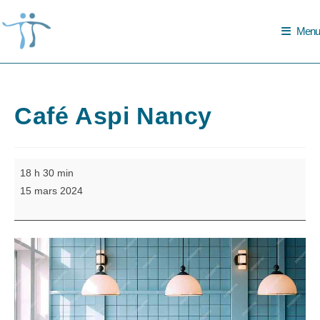
Skip
to
Menu
content
Café Aspi Nancy
Café
18 h 30 min
Aspi
15 mars 2024
Nancy