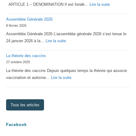
:
ARTICLE 1 – DENOMINATION Il est fondé…
Lire la suite
Statuts
Assemblée Générale 2026
2026
8 février 2026
d’Asperger
Assemblée Générale 2026 L’assemblée générale 2026 s’est tenue le
Lorraine
:
24 janvier 2026 à la…
Lire la suite
Assemblée
La théorie des vaccins
Générale
27 octobre 2025
2026
La théorie des vaccins Depuis quelques temps la théorie qui associe
:
vaccination et autisme…
Lire la suite
La
théorie
des
Tous les articles
vaccins
Facebook