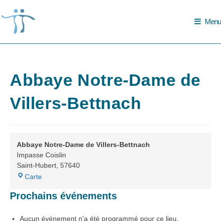
Skip
to
Menu
content
Abbaye Notre-Dame de
Villers-Bettnach
Abbaye Notre-Dame de Villers-Bettnach
Impasse Coislin
Saint-Hubert
,
57640
Abbaye
Carte
Notre-
Prochains événements
Dame
de
Villers-
Aucun événement n’a été programmé pour ce lieu.