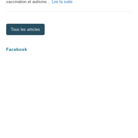
:
vaccination et autisme…
Lire la suite
La
théorie
des
Tous les articles
vaccins
Facebook