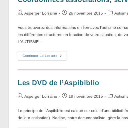
Auteur/autrice
Publication
Post
Asperger Lorraine
26 novembre 2015
Autism
de
publiée :
category:
la
Vous trouverez des informations en lien avec l'autisme sur 
publication :
les différentes structures en fonction de votre situation, de
L'AUTISME…
Coordonnées
Continuer La Lecture
Associations,
Services,
Réseau
Autour
Des
TSA
Les DVD de l’Aspibiblio
Auteur/autrice
Publication
Post
Asperger Lorraine
19 novembre 2015
Autism
de
publiée :
category:
la
Le principe de l’Aspibiblio est calqué sur celui d’une bibliot
publication :
de leur cotisation). Nadine, notre documentaliste, gère la ba