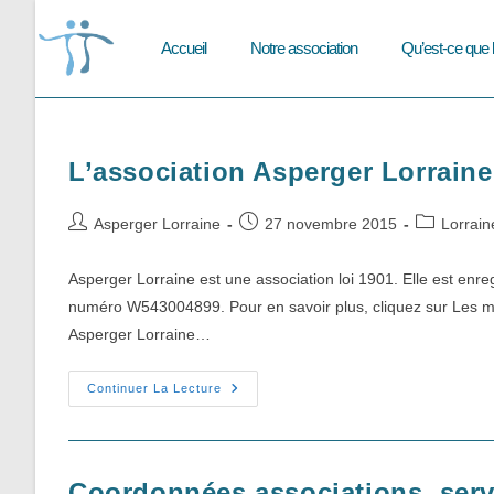
Skip
to
Accueil
Notre association
Qu’est-ce que 
content
L’association Asperger Lorraine
Auteur/autrice
Publication
Post
Asperger Lorraine
27 novembre 2015
Lorrain
de
publiée :
category:
la
Asperger Lorraine est une association loi 1901. Elle est enre
publication :
numéro W543004899. Pour en savoir plus, cliquez sur Les m
Asperger Lorraine…
L’association
Continuer La Lecture
Asperger
Lorraine
Coordonnées associations, serv