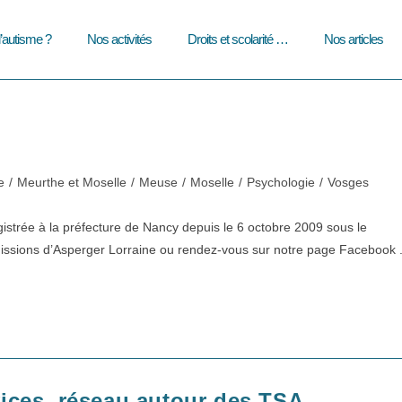
l’autisme ?
Nos activités
Droits et scolarité …
Nos articles
e
/
Meurthe et Moselle
/
Meuse
/
Moselle
/
Psychologie
/
Vosges
gistrée à la préfecture de Nancy depuis le 6 octobre 2009 sous le
issions d’Asperger Lorraine ou rendez-vous sur notre page Facebook 
ices, réseau autour des TSA