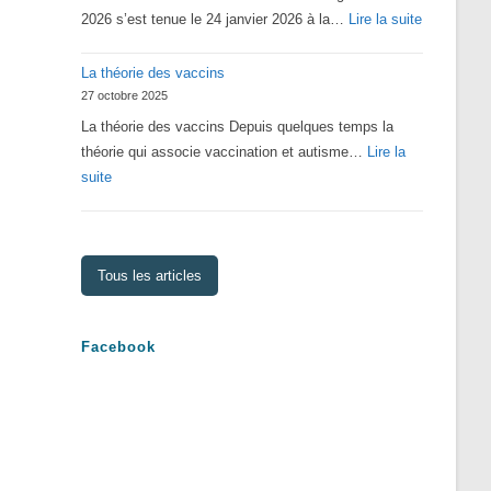
:
2026 s’est tenue le 24 janvier 2026 à la…
Lire la suite
Assemblé
La théorie des vaccins
Générale
27 octobre 2025
2026
La théorie des vaccins Depuis quelques temps la
théorie qui associe vaccination et autisme…
Lire la
:
suite
La
théorie
des
Tous les articles
vaccins
Facebook