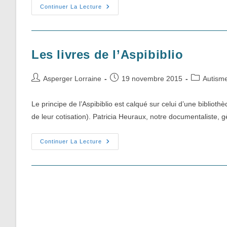
Les
Continuer La Lecture
DVD
De
L’Aspibiblio
Les livres de l’Aspibiblio
Auteur/autrice
Publication
Post
Asperger Lorraine
19 novembre 2015
Autism
de
publiée :
category:
la
Le principe de l’Aspibiblio est calqué sur celui d’une bibliot
publication :
de leur cotisation). Patricia Heuraux, notre documentaliste, 
Les
Continuer La Lecture
Livres
De
L’Aspibiblio