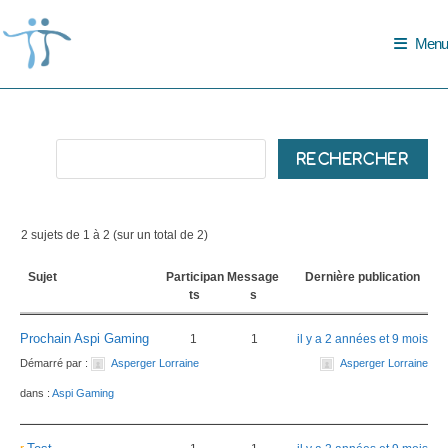
Skip
to
Menu
content
2 sujets de 1 à 2 (sur un total de 2)
Sujet
Participan
Message
Dernière publication
ts
s
Prochain Aspi Gaming
1
1
il y a 2 années et 9 mois
Démarré par :
Asperger Lorraine
Asperger Lorraine
dans :
Aspi Gaming