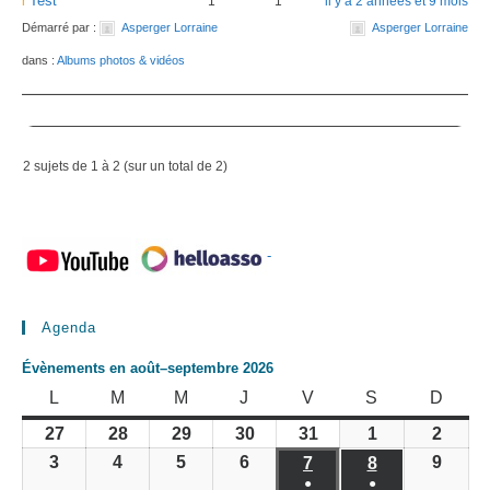
Test
1
1
il y a 2 années et 9 mois
Démarré par :
Asperger Lorraine
Asperger Lorraine
dans :
Albums photos & vidéos
2 sujets de 1 à 2 (sur un total de 2)
-
Agenda
Évènements en août–septembre 2026
LUNDI
MARDI
MERCREDI
JEUDI
VENDREDI
SAMEDI
DIMA
L
M
M
J
V
S
D
27
28
29
30
31
1
2
27
28
29
30
31
1
2
juillet
juillet
juillet
juillet
juillet
août
août
3
4
5
6
9
3
4
5
6
7
8
9
7
8
2026
2026
2026
2026
2026
2026
2026
août
août
août
août
●
●
août
août
août