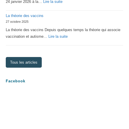
:
24 janvier 2026 à la…
Lire la suite
Assemblée
La théorie des vaccins
Générale
27 octobre 2025
2026
La théorie des vaccins Depuis quelques temps la théorie qui associe
:
vaccination et autisme…
Lire la suite
La
théorie
des
Tous les articles
vaccins
Facebook