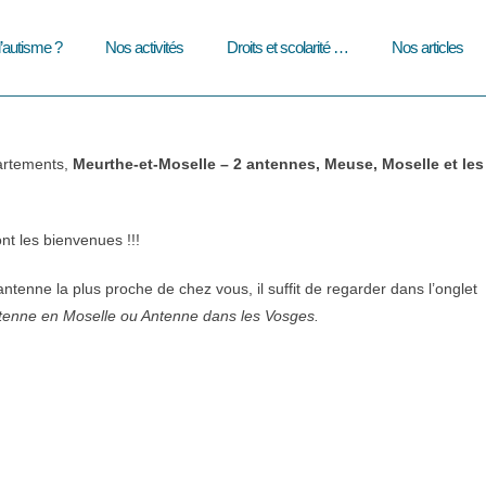
l’autisme ?
Nos activités
Droits et scolarité …
Nos articles
partements,
Meurthe-et-Moselle – 2 antennes, Meuse, Moselle et les
nt les bienvenues !!!
antenne la plus proche de chez vous, il suffit de regarder dans l’onglet
enne en Moselle ou Antenne dans les Vosges.