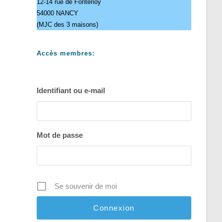
12-14 rue de Fontenoy
54000 NANCY
(MJC des 3 maisons)
Accès membres:
Identifiant ou e-mail
Mot de passe
Se souvenir de moi