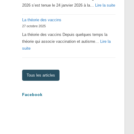
:
2026 s’est tenue le 24 janvier 2026 à la…
Lire la suite
Assemblé
La théorie des vaccins
Générale
27 octobre 2025
2026
La théorie des vaccins Depuis quelques temps la
théorie qui associe vaccination et autisme…
Lire la
:
suite
La
théorie
des
Tous les articles
vaccins
Facebook