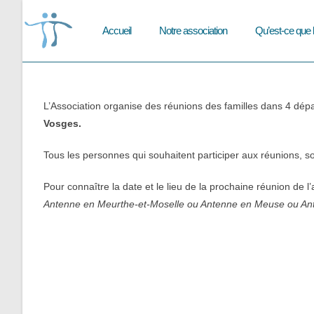
Skip
to
Accueil
Notre association
Qu’est-ce que 
content
L’Association organise des réunions des familles dans 4 dé
Vosges.
Tous les personnes qui souhaitent participer aux réunions, so
Pour connaître la date et le lieu de la prochaine réunion de l’
Antenne en Meurthe-et-Moselle ou Antenne en Meuse ou Ant