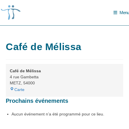
Skip
to
Menu
content
Café de Mélissa
Café de Mélissa
4 rue Gambetta
METZ
,
54000
Café
Carte
de
Prochains événements
Mélissa
Aucun événement n’a été programmé pour ce lieu.