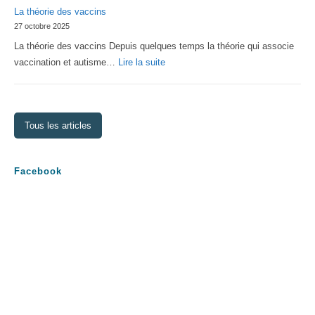
La théorie des vaccins
Générale
27 octobre 2025
2026
La théorie des vaccins Depuis quelques temps la théorie qui associe
:
vaccination et autisme…
Lire la suite
La
théorie
des
Tous les articles
vaccins
Facebook