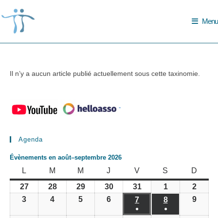
Skip
to
Menu
content
Il n’y a aucun article publié actuellement sous cette taxinomie.
-
Agenda
Évènements en août–septembre 2026
LUNDI
MARDI
MERCREDI
JEUDI
VENDREDI
SAMEDI
DIMA
L
M
M
J
V
S
D
27
28
29
30
31
1
2
27
28
29
30
31
1
2
juillet
juillet
juillet
juillet
juillet
août
août
3
4
5
6
9
3
4
5
6
7
8
9
7
8
2026
2026
2026
2026
2026
2026
2026
août
août
août
août
●
●
août
août
août