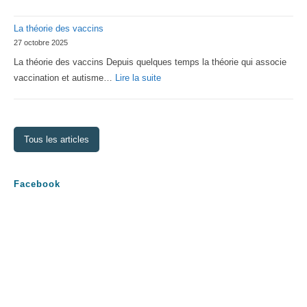
Assemblée
La théorie des vaccins
Générale
27 octobre 2025
2026
La théorie des vaccins Depuis quelques temps la théorie qui associe
:
vaccination et autisme…
Lire la suite
La
théorie
des
Tous les articles
vaccins
Facebook