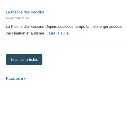
Assemblée
La théorie des vaccins
Générale
27 octobre 2025
2026
La théorie des vaccins Depuis quelques temps la théorie qui associe
:
vaccination et autisme…
Lire la suite
La
théorie
des
Tous les articles
vaccins
Facebook