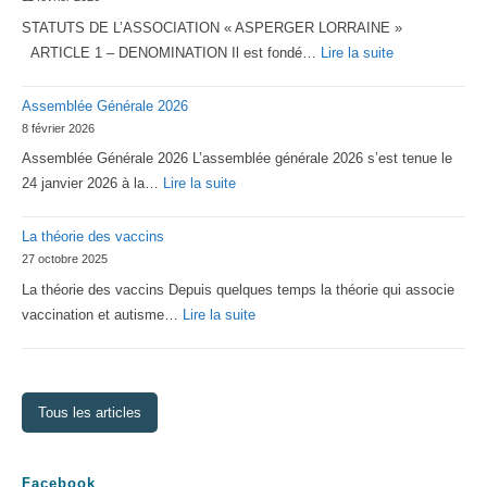
STATUTS DE L’ASSOCIATION « ASPERGER LORRAINE »
:
ARTICLE 1 – DENOMINATION Il est fondé…
Lire la suite
Statuts
Assemblée Générale 2026
2026
8 février 2026
d’Asperger
Assemblée Générale 2026 L’assemblée générale 2026 s’est tenue le
Lorraine
:
24 janvier 2026 à la…
Lire la suite
Assemblée
La théorie des vaccins
Générale
27 octobre 2025
2026
La théorie des vaccins Depuis quelques temps la théorie qui associe
:
vaccination et autisme…
Lire la suite
La
théorie
des
Tous les articles
vaccins
Facebook