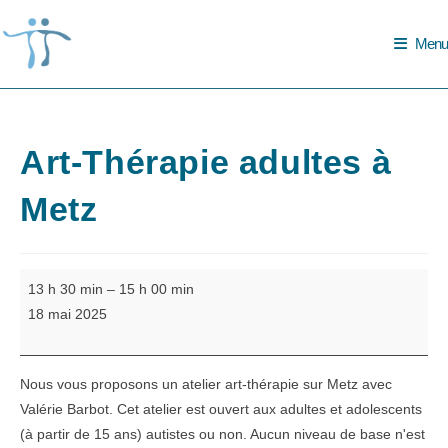
Skip
to
Menu
content
Art-Thérapie adultes à
Metz
Art-
13 h 30 min
–
15 h 00 min
Thérapie
18 mai 2025
adultes
à
Metz
Nous vous proposons un atelier art-thérapie sur Metz avec
Valérie Barbot. Cet atelier est ouvert aux adultes et adolescents
(à partir de 15 ans) autistes ou non. Aucun niveau de base n'est