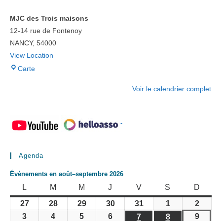
MJC des Trois maisons
12-14 rue de Fontenoy
NANCY
,
54000
View Location
MJC
Carte
des
Voir le calendrier complet
Trois
maisons
-
Agenda
Évènements en août–septembre 2026
LUNDI
MARDI
MERCREDI
JEUDI
VENDREDI
SAMEDI
DIMA
L
M
M
J
V
S
D
27
28
29
30
31
1
2
27
28
29
30
31
1
2
juillet
juillet
juillet
juillet
juillet
août
août
3
4
5
6
9
3
4
5
6
7
8
9
7
8