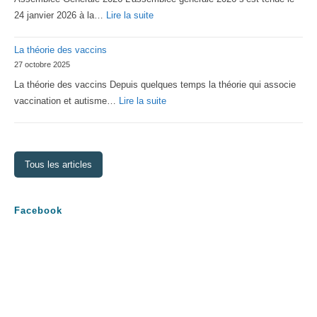
Lorraine
:
24 janvier 2026 à la…
Lire la suite
Assemblée
La théorie des vaccins
Générale
27 octobre 2025
2026
La théorie des vaccins Depuis quelques temps la théorie qui associe
:
vaccination et autisme…
Lire la suite
La
théorie
des
Tous les articles
vaccins
Facebook