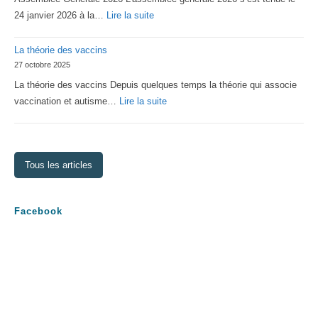
Lorraine
:
24 janvier 2026 à la…
Lire la suite
Assemblée
La théorie des vaccins
Générale
27 octobre 2025
2026
La théorie des vaccins Depuis quelques temps la théorie qui associe
:
vaccination et autisme…
Lire la suite
La
théorie
des
Tous les articles
vaccins
Facebook