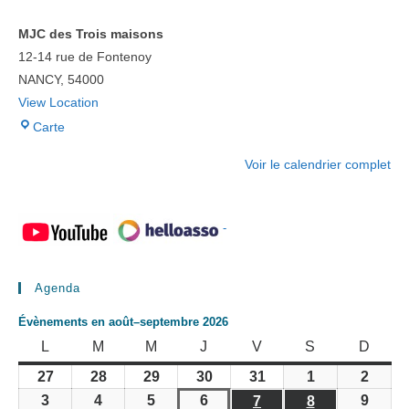
MJC des Trois maisons
12-14 rue de Fontenoy
NANCY
,
54000
View Location
MJC
Carte
des
Voir le calendrier complet
Trois
maisons
-
Agenda
Évènements en août–septembre 2026
LUNDI
MARDI
MERCREDI
JEUDI
VENDREDI
SAMEDI
DIMA
L
M
M
J
V
S
D
27
28
29
30
31
1
2
27
28
29
30
31
1
2
juillet
juillet
juillet
juillet
juillet
août
août
3
4
5
6
9
3
4
5
6
7
8
9
7
8