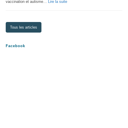
:
vaccination et autisme…
Lire la suite
La
théorie
des
Tous les articles
vaccins
Facebook