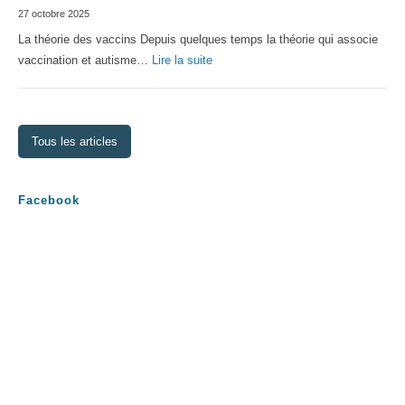
27 octobre 2025
2026
La théorie des vaccins Depuis quelques temps la théorie qui associe
:
vaccination et autisme…
Lire la suite
La
théorie
des
Tous les articles
vaccins
Facebook