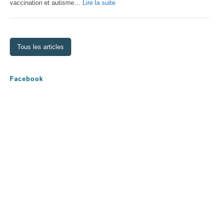
:
vaccination et autisme…
Lire la suite
La
théorie
des
Tous les articles
vaccins
Facebook