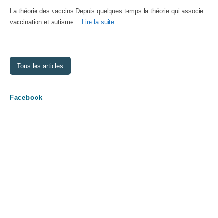
La théorie des vaccins Depuis quelques temps la théorie qui associe
:
vaccination et autisme…
Lire la suite
La
théorie
des
Tous les articles
vaccins
Facebook