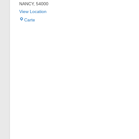
NANCY
,
54000
View Location
MJC
Carte
des
Trois
maisons