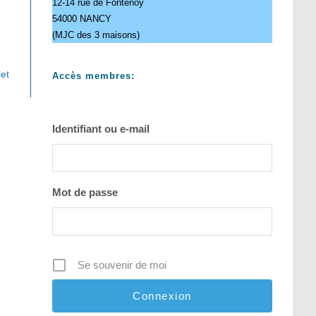
12-14 rue de Fontenoy
54000 NANCY
(MJC des 3 maisons)
let
Accès membres:
Identifiant ou e-mail
Mot de passe
Se souvenir de moi