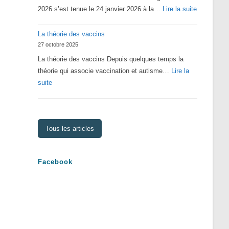
:
2026 s’est tenue le 24 janvier 2026 à la…
Lire la suite
Assemblé
La théorie des vaccins
Générale
27 octobre 2025
2026
La théorie des vaccins Depuis quelques temps la
théorie qui associe vaccination et autisme…
Lire la
:
suite
La
théorie
des
Tous les articles
vaccins
Facebook