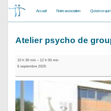
Skip
to
Accueil
Notre association
Qu’est-ce que 
content
Atelier psycho de group
Atelier
10 h 30 min
–
12 h 00 min
psycho
6 septembre 2025
de
groupe
-
habiletés
sociales