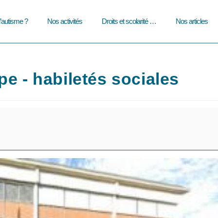
l’autisme ?
Nos activités
Droits et scolarité …
Nos articles
e - habiletés sociales