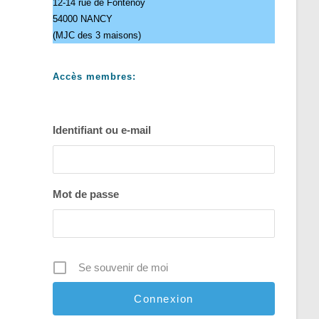
12-14 rue de Fontenoy
54000 NANCY
(MJC des 3 maisons)
Accès membres:
Identifiant ou e-mail
Mot de passe
Se souvenir de moi