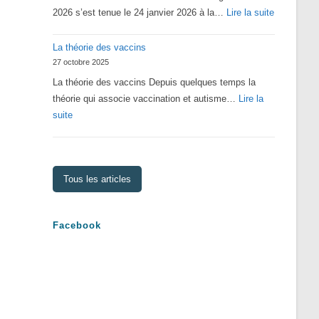
:
2026 s’est tenue le 24 janvier 2026 à la…
Lire la suite
Assemblé
La théorie des vaccins
Générale
27 octobre 2025
2026
La théorie des vaccins Depuis quelques temps la
théorie qui associe vaccination et autisme…
Lire la
:
suite
La
théorie
des
Tous les articles
vaccins
Facebook