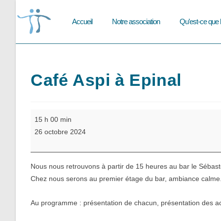
Skip
to
Accueil
Notre association
Qu’est-ce que 
content
Café Aspi à Epinal
Café
15 h 00 min
Aspi
26 octobre 2024
à
Epinal
Nous nous retrouvons à partir de 15 heures au bar le Sébast
Chez nous serons au premier étage du bar, ambiance calme
Au programme : présentation de chacun, présentation des acti