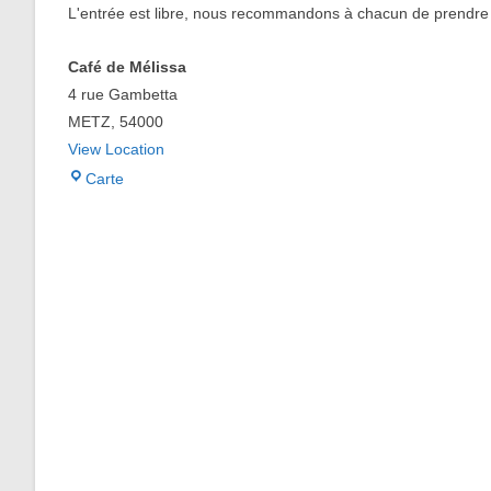
L'entrée est libre, nous recommandons à chacun de prendre u
Café de Mélissa
4 rue Gambetta
METZ
,
54000
View Location
Café
Carte
de
Mélissa