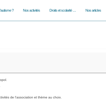
l’autisme ?
Nos activités
Droits et scolarité …
Nos articles
opol.
.
vités de l'association et thème au choix.