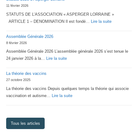
11 février 2026
STATUTS DE L’ASSOCIATION « ASPERGER LORRAINE »
:
ARTICLE 1 – DENOMINATION Il est fondé…
Lire la suite
Statuts
Assemblée Générale 2026
2026
8 février 2026
d’Asperger
Assemblée Générale 2026 L’assemblée générale 2026 s’est tenue le
Lorraine
:
24 janvier 2026 à la…
Lire la suite
Assemblée
La théorie des vaccins
Générale
27 octobre 2025
2026
La théorie des vaccins Depuis quelques temps la théorie qui associe
:
vaccination et autisme…
Lire la suite
La
théorie
des
Tous les articles
vaccins