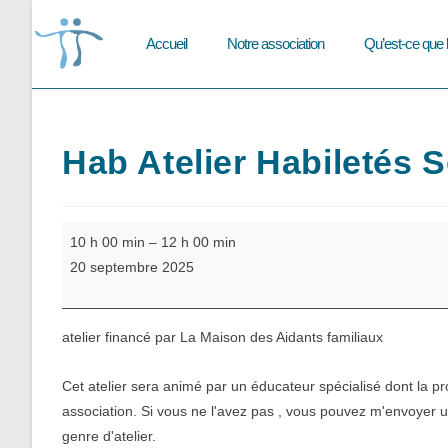
Skip
to
Accueil
Notre association
Qu’est-ce que 
content
Hab Atelier Habiletés 
Hab
10 h 00 min
–
12 h 00 min
Atelier
20 septembre 2025
Habiletés
Sociales
ado
atelier financé par La Maison des Aidants familiaux
Cet atelier sera animé par un éducateur spécialisé dont la pro
association. Si vous ne l'avez pas , vous pouvez m'envoyer un 
genre d'atelier.