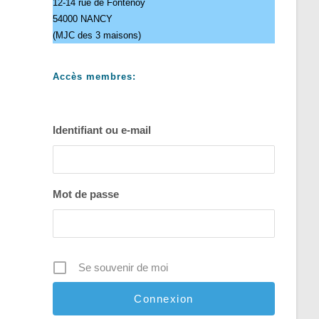
12-14 rue de Fontenoy
54000 NANCY
(MJC des 3 maisons)
Accès membres:
Identifiant ou e-mail
Mot de passe
Se souvenir de moi