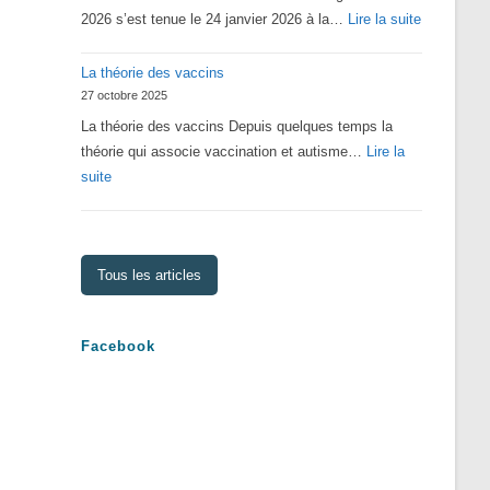
:
2026 s’est tenue le 24 janvier 2026 à la…
Lire la suite
Assemblé
La théorie des vaccins
Générale
27 octobre 2025
2026
La théorie des vaccins Depuis quelques temps la
théorie qui associe vaccination et autisme…
Lire la
:
suite
La
théorie
des
Tous les articles
vaccins
Facebook