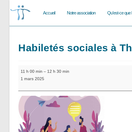
Skip
to
Accueil
Notre association
Qu’est-ce que 
content
Habiletés sociales à Th
Habiletés
11 h 00 min
–
12 h 30 min
sociales
1 mars 2025
à
Thionville