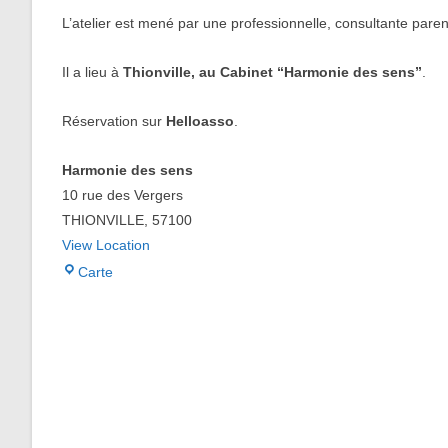
L’atelier est mené par une professionnelle, consultante pare
Il a lieu à
Thionville, au Cabinet “Harmonie des sens”
.
Réservation sur
Helloasso
.
Harmonie des sens
10 rue des Vergers
THIONVILLE
,
57100
View Location
Harmonie
Carte
des
sens