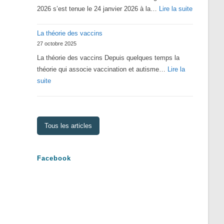
:
2026 s’est tenue le 24 janvier 2026 à la…
Lire la suite
Assemblé
La théorie des vaccins
Générale
27 octobre 2025
2026
La théorie des vaccins Depuis quelques temps la
théorie qui associe vaccination et autisme…
Lire la
:
suite
La
théorie
des
Tous les articles
vaccins
Facebook