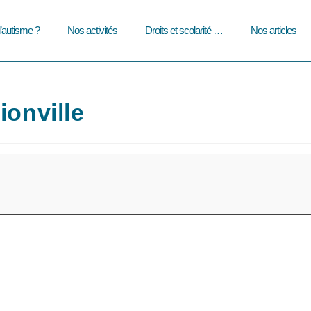
l’autisme ?
Nos activités
Droits et scolarité …
Nos articles
ionville