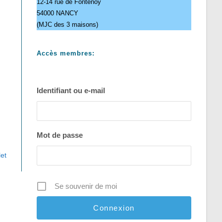
12-14 rue de Fontenoy
54000 NANCY
(MJC des 3 maisons)
Accès membres:
Identifiant ou e-mail
Mot de passe
let
Se souvenir de moi