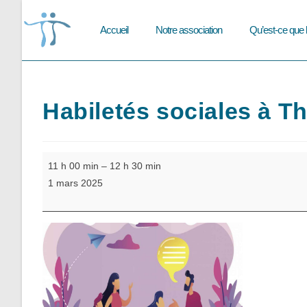
Skip
to
Accueil
Notre association
Qu’est-ce que 
content
Habiletés sociales à Th
Habiletés
11 h 00 min
–
12 h 30 min
sociales
1 mars 2025
à
Thionville