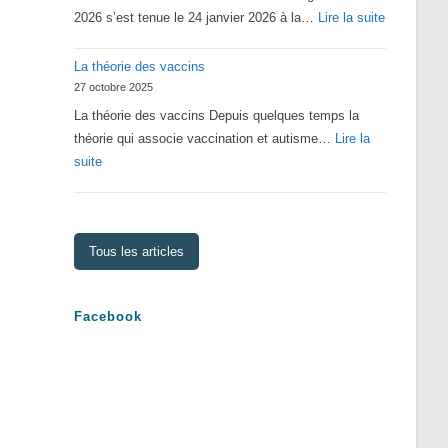
:
2026 s’est tenue le 24 janvier 2026 à la…
Lire la suite
Assemblé
La théorie des vaccins
Générale
27 octobre 2025
2026
La théorie des vaccins Depuis quelques temps la
théorie qui associe vaccination et autisme…
Lire la
:
suite
La
théorie
des
Tous les articles
vaccins
Facebook