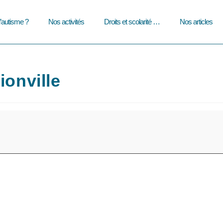
l’autisme ?
Nos activités
Droits et scolarité …
Nos articles
ionville