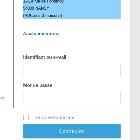
12-14 rue de Fontenoy
54000 NANCY
(MJC des 3 maisons)
Accès membres:
Identifiant ou e-mail
Mot de passe
let
Se souvenir de moi