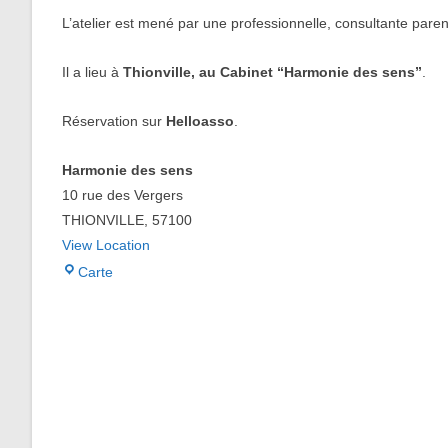
L’atelier est mené par une professionnelle, consultante pare
Il a lieu à
Thionville, au Cabinet “Harmonie des sens”
.
Réservation sur
Helloasso
.
Harmonie des sens
10 rue des Vergers
THIONVILLE
,
57100
View Location
Harmonie
Carte
des
sens