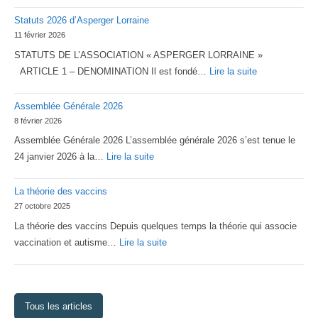
Statuts 2026 d’Asperger Lorraine
11 février 2026
STATUTS DE L’ASSOCIATION « ASPERGER LORRAINE »
:
ARTICLE 1 – DENOMINATION Il est fondé…
Lire la suite
Statuts
Assemblée Générale 2026
2026
8 février 2026
d’Asperger
Assemblée Générale 2026 L’assemblée générale 2026 s’est tenue le
Lorraine
:
24 janvier 2026 à la…
Lire la suite
Assemblée
La théorie des vaccins
Générale
27 octobre 2025
2026
La théorie des vaccins Depuis quelques temps la théorie qui associe
:
vaccination et autisme…
Lire la suite
La
théorie
des
Tous les articles
vaccins