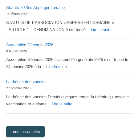
Statuts 2026 d’Asperger Lorraine
11 février 2026
STATUTS DE L’ASSOCIATION « ASPERGER LORRAINE »
:
ARTICLE 1 – DENOMINATION Il est fondé…
Lire la suite
Statuts
Assemblée Générale 2026
2026
8 février 2026
d’Asperger
Assemblée Générale 2026 L’assemblée générale 2026 s’est tenue le
Lorraine
:
24 janvier 2026 à la…
Lire la suite
Assemblée
La théorie des vaccins
Générale
27 octobre 2025
2026
La théorie des vaccins Depuis quelques temps la théorie qui associe
:
vaccination et autisme…
Lire la suite
La
théorie
des
Tous les articles
vaccins