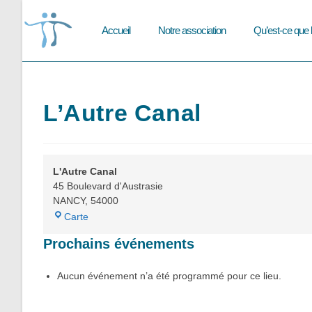
Skip
to
Accueil
Notre association
Qu’est-ce que 
content
L’Autre Canal
L'Autre Canal
45 Boulevard d'Austrasie
NANCY
,
54000
L'Autre
Carte
Canal
Prochains événements
Aucun événement n’a été programmé pour ce lieu.