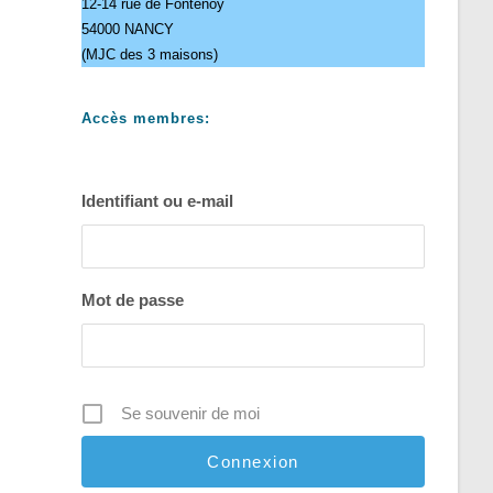
12-14 rue de Fontenoy
54000 NANCY
(MJC des 3 maisons)
Accès membres:
Identifiant ou e-mail
Mot de passe
Se souvenir de moi