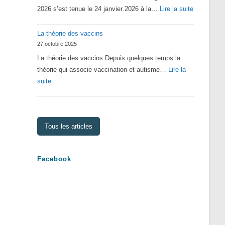
:
2026 s’est tenue le 24 janvier 2026 à la…
Lire la suite
Assemblé
La théorie des vaccins
Générale
27 octobre 2025
2026
La théorie des vaccins Depuis quelques temps la
théorie qui associe vaccination et autisme…
Lire la
:
suite
La
théorie
des
Tous les articles
vaccins
Facebook