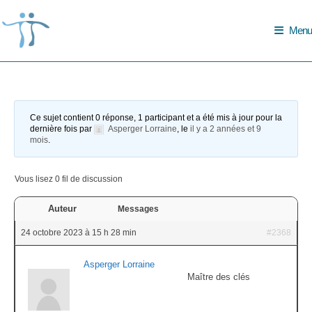
Skip
to
Menu
content
Ce sujet contient 0 réponse, 1 participant et a été mis à jour pour la
dernière fois par
Asperger Lorraine
, le
il y a 2 années et 9
mois
.
Vous lisez 0 fil de discussion
Auteur
Messages
24 octobre 2023 à 15 h 28 min
#2368
Asperger Lorraine
Maître des clés