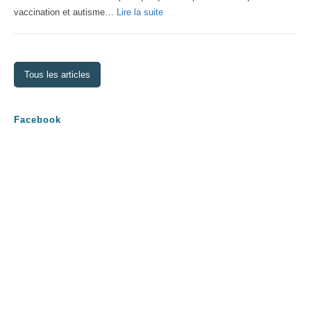
:
vaccination et autisme…
Lire la suite
La
théorie
des
Tous les articles
vaccins
Facebook