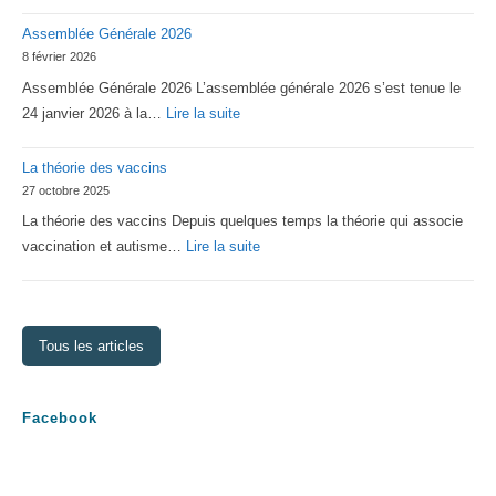
Statuts
Assemblée Générale 2026
2026
8 février 2026
d’Asperger
Assemblée Générale 2026 L’assemblée générale 2026 s’est tenue le
Lorraine
:
24 janvier 2026 à la…
Lire la suite
Assemblée
La théorie des vaccins
Générale
27 octobre 2025
2026
La théorie des vaccins Depuis quelques temps la théorie qui associe
:
vaccination et autisme…
Lire la suite
La
théorie
des
Tous les articles
vaccins
Facebook