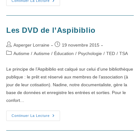
L’association
Continuer La Lecture
Asperger
Lorraine
Les DVD de l’Aspibiblio
Auteur/autrice
Publication
Asperger Lorraine
19 novembre 2015
de
publiée :
Post
Autisme
/
Autisme
/
Éducation
/
Psychologie
/
TED
/
TSA
la
category:
publication :
Le principe de l’Aspibiblio est calqué sur celui d’une bibliothèque
publique : le prêt est réservé aux membres de l’association (à
jour de leur cotisation). Nadine, notre documentaliste, gère la
base de données et enregistre les entrées et sorties. Pour le
confort…
Les
Continuer La Lecture
DVD
De
L’Aspibiblio