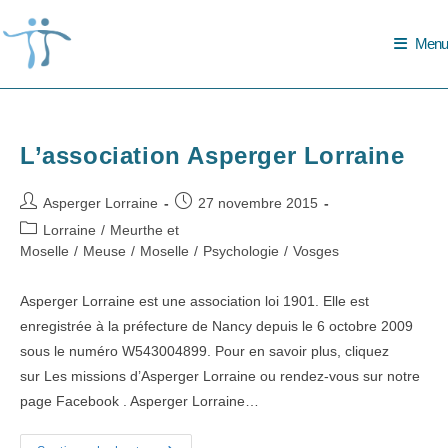
Skip
to
Menu
content
L’association Asperger Lorraine
Auteur/autrice
Publication
Asperger Lorraine
27 novembre 2015
de
publiée :
Post
Lorraine
/
Meurthe et
la
category:
Moselle
/
Meuse
/
Moselle
/
Psychologie
/
Vosges
publication :
Asperger Lorraine est une association loi 1901. Elle est
enregistrée à la préfecture de Nancy depuis le 6 octobre 2009
sous le numéro W543004899. Pour en savoir plus, cliquez
sur Les missions d’Asperger Lorraine ou rendez-vous sur notre
page Facebook . Asperger Lorraine…