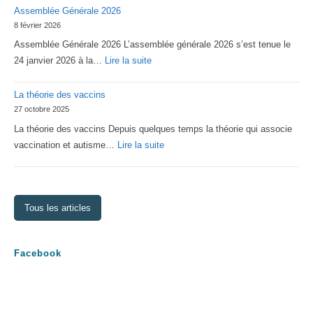
Assemblée Générale 2026
2026
8 février 2026
d’Asperger
Assemblée Générale 2026 L’assemblée générale 2026 s’est tenue le
Lorraine
:
24 janvier 2026 à la…
Lire la suite
Assemblée
La théorie des vaccins
Générale
27 octobre 2025
2026
La théorie des vaccins Depuis quelques temps la théorie qui associe
:
vaccination et autisme…
Lire la suite
La
théorie
des
Tous les articles
vaccins
Facebook