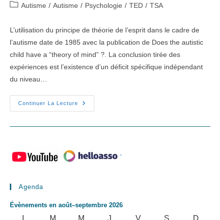
de
publiée :
Post
Autisme
/
Autisme
/
Psychologie
/
TED
/
TSA
la
category:
publication :
L’utilisation du principe de théorie de l’esprit dans le cadre de
l’autisme date de 1985 avec la publication de Does the autistic
child have a “theory of mind” ?. La conclusion tirée des
expériences est l’existence d’un déficit spécifique indépendant
du niveau…
Théorie
Continuer La Lecture
De
L’esprit
-
Agenda
Évènements en août–septembre 2026
LUNDI
MARDI
MERCREDI
JEUDI
VENDREDI
SAMEDI
DIMA
L
M
M
J
V
S
D