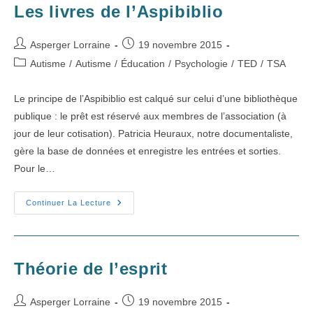
Les livres de l’Aspibiblio
Auteur/autrice
Publication
Asperger Lorraine
19 novembre 2015
de
publiée :
Post
Autisme
/
Autisme
/
Éducation
/
Psychologie
/
TED
/
TSA
la
category:
publication :
Le principe de l’Aspibiblio est calqué sur celui d’une bibliothèque
publique : le prêt est réservé aux membres de l’association (à
jour de leur cotisation). Patricia Heuraux, notre documentaliste,
gère la base de données et enregistre les entrées et sorties.
Pour le…
Les
Continuer La Lecture
Livres
De
L’Aspibiblio
Théorie de l’esprit
Auteur/autrice
Publication
Asperger Lorraine
19 novembre 2015