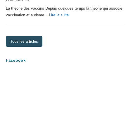
27 octobre 2025
2026
La théorie des vaccins Depuis quelques temps la théorie qui associe
:
vaccination et autisme…
Lire la suite
La
théorie
des
Tous les articles
vaccins
Facebook