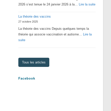
:
2026 s’est tenue le 24 janvier 2026 à la…
Lire la suite
Assemblé
La théorie des vaccins
Générale
27 octobre 2025
2026
La théorie des vaccins Depuis quelques temps la
théorie qui associe vaccination et autisme…
Lire la
:
suite
La
théorie
des
Tous les articles
vaccins
Facebook