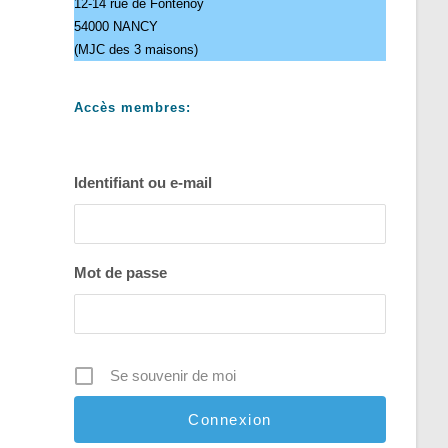
12-14 rue de Fontenoy
54000 NANCY
(MJC des 3 maisons)
Accès membres:
Identifiant ou e-mail
Mot de passe
Se souvenir de moi