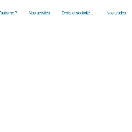
l’autisme ?
Nos activités
Droits et scolarité …
Nos articles
.