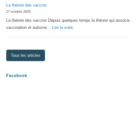
La théorie des vaccins
Générale
27 octobre 2025
2026
La théorie des vaccins Depuis quelques temps la théorie qui associe
:
vaccination et autisme…
Lire la suite
La
théorie
des
Tous les articles
vaccins
Facebook